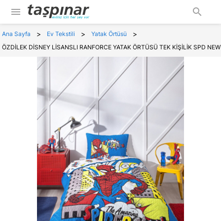
menu
search
>
>
>
Ana Sayfa
Ev Tekstili
Yatak Örtüsü
ÖZDİLEK DİSNEY LİSANSLI RANFORCE YATAK ÖRTÜSÜ TEK KİŞİLİK SPD NE