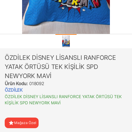
ÖZDİLEK DİSNEY LİSANSLI RANFORCE
YATAK ÖRTÜSÜ TEK KİŞİLİK SPD
NEWYORK MAVİ
Ürün Kodu:
018092
ÖZDİLEK
ÖZDİLEK DİSNEY LİSANSLI RANFORCE YATAK ÖRTÜSÜ TEK
KİŞİLİK SPD NEWYORK MAVİ
star
Mağaza Özel