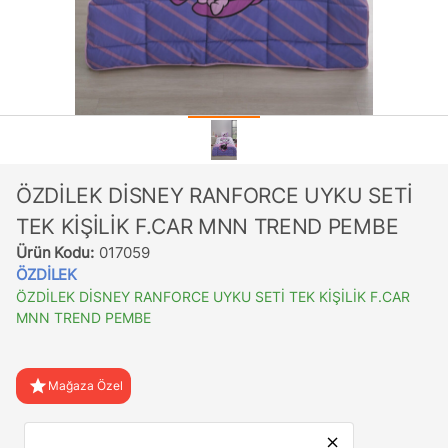
ÖZDİLEK DİSNEY RANFORCE UYKU SETİ
TEK KİŞİLİK F.CAR MNN TREND PEMBE
Ürün Kodu:
017059
ÖZDİLEK
ÖZDİLEK DİSNEY RANFORCE UYKU SETİ TEK KİŞİLİK F.CAR
MNN TREND PEMBE
star
Mağaza Özel
favorite
Favorilere Ekle
close