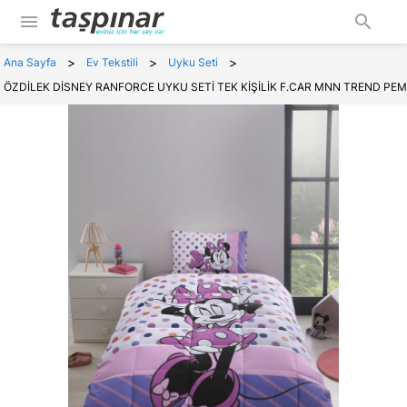
menu
search
>
>
>
Ana Sayfa
Ev Tekstili
Uyku Seti
ÖZDİLEK DİSNEY RANFORCE UYKU SETİ TEK KİŞİLİK F.CAR MNN TREND PE