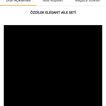
Ürün Açıklaması
İade Koşulları
Mağaza Stokları
ÖZDİLEK ELEGANT AİLE SETİ