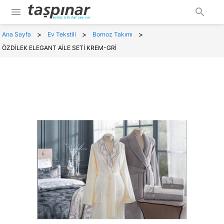
menu
search
>
>
>
Ana Sayfa
Ev Tekstili
Bornoz Takımı
ÖZDİLEK ELEGANT AİLE SETİ KREM-GRİ