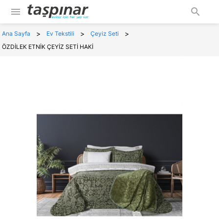
menu
search
>
>
>
Ana Sayfa
Ev Tekstili
Çeyiz Seti
ÖZDİLEK ETNİK ÇEYİZ SETİ HAKİ