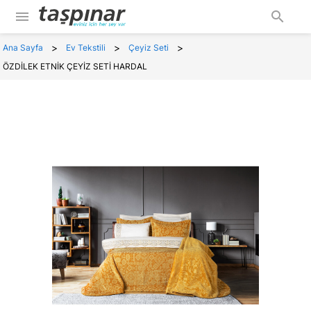
menu
search
>
>
>
Ana Sayfa
Ev Tekstili
Çeyiz Seti
ÖZDİLEK ETNİK ÇEYİZ SETİ HARDAL