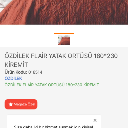
ÖZDİLEK FLAİR YATAK ORTÜSÜ 180*230
KİREMİT
Ürün Kodu:
018514
ÖZDİLEK
ÖZDİLEK FLAİR YATAK ORTÜSÜ 180*230 KİREMİT
star
Mağaza Özel
favorite
Favorilere Ekle
close
Size daha iyi bir hizmet sunmak için kişisel