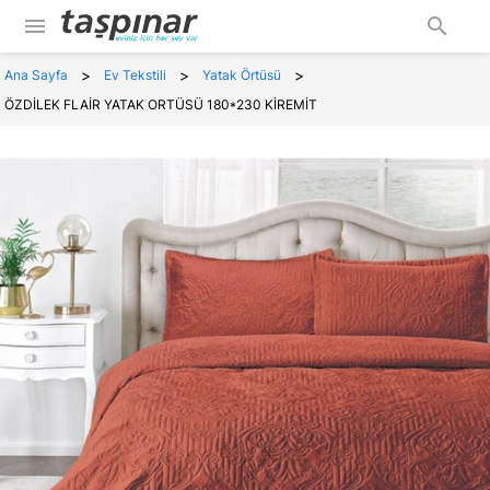
menu
search
>
>
>
Ana Sayfa
Ev Tekstili
Yatak Örtüsü
ÖZDİLEK FLAİR YATAK ORTÜSÜ 180*230 KİREMİT