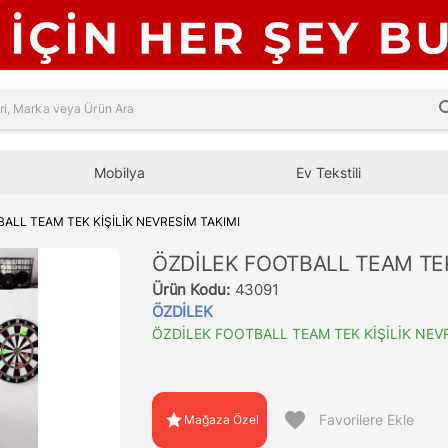
sea
Mobilya
Ev Tekstili
ALL TEAM TEK KİŞİLİK NEVRESİM TAKIMI
ÖZDİLEK FOOTBALL TEAM TEK
Ürün Kodu:
43091
ÖZDİLEK
ÖZDİLEK FOOTBALL TEAM TEK KİŞİLİK NEV
favorite
star
Favorilere Ekle
Mağaza Özel