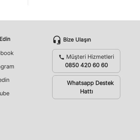
headset_mic
 Edin
Bize Ulaşın
ebook
Müşteri Hizmetleri
call
0850 420 60 60
agram
edin
Whatsapp Destek
whatsapp
Hattı
ube