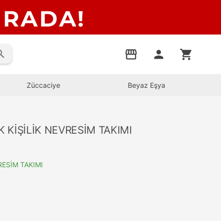
rch
storefront
person
shopping_cart
Züccaciye
Beyaz Eşya
 KİŞİLİK NEVRESİM TAKIMI
RESİM TAKIMI