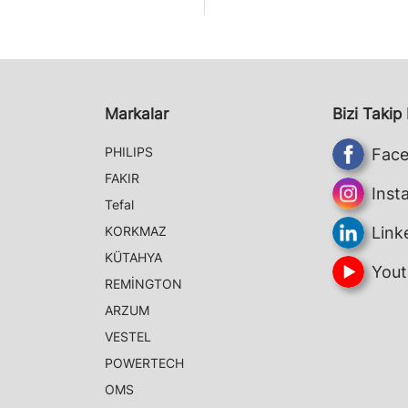
Markalar
Bizi Takip
PHILIPS
Fac
FAKIR
Inst
Tefal
KORKMAZ
Link
KÜTAHYA
Yout
REMİNGTON
ARZUM
VESTEL
POWERTECH
OMS