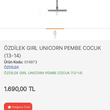
ÖZDİLEK GIRL UNICORN PEMBE COCUK
(13-14)
Ürün Kodu:
014973
ÖZDİLEK
ÖZDİLEK GIRL UNICORN PEMBE COCUK (13-14)
1.690,00 TL
star
Mağaza Özel