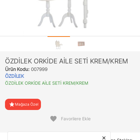
ÖZDİLEK ORKİDE AİLE SETİ KREM/KREM
Ürün Kodu:
007999
ÖZDİLEK
ÖZDİLEK ORKİDE AİLE SETİ KREM/KREM
star
Mağaza Özel
favorite
Favorilere Ekle
close