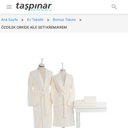
menu
search
>
>
>
Ana Sayfa
Ev Tekstili
Bornoz Takımı
ÖZDİLEK ORKİDE AİLE SETİ KREM/KREM