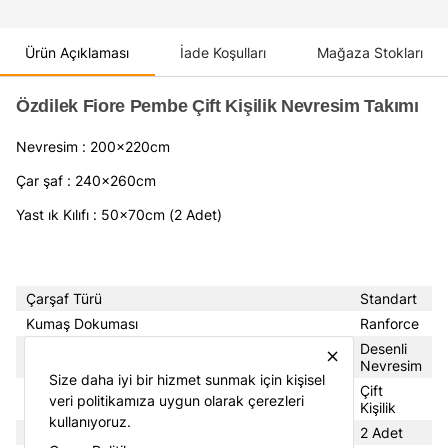
Ürün Açıklaması
İade Koşulları
Mağaza Stokları
Özdilek Fiore Pembe Çift Kişilik Nevresim Takımı
Nevresim : 200x220cm
Çar şaf : 240x260cm
Yast ık Kılıfı : 50x70cm (2 Adet)
Çarşaf Türü
Standart
Kumaş Dokuması
Ranforce
Tema
Desenli
close
Nevresim
Size daha iyi bir hizmet sunmak için kişisel
Tipi
Çift
veri politikamıza uygun olarak çerezleri
Kişilik
kullanıyoruz.
Yastık Kılıfı Adedi
2 Adet