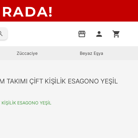
rch
storefront
person
shopping_cart
Züccaciye
Beyaz Eşya
 TAKIMI ÇİFT KİŞİLİK ESAGONO YEŞİL
 KİŞİLİK ESAGONO YEŞİL