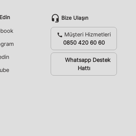
headset_mic
 Edin
Bize Ulaşın
ebook
Müşteri Hizmetleri
call
0850 420 60 60
agram
edin
Whatsapp Destek
whatsapp
Hattı
ube