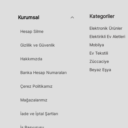
Kategoriler
keyboard_arrow_down
Kurumsal
Elektronik Ürünler
Hesap Silme
Elektirikli Ev Aletleri
Mobilya
Gizlilik ve Güvenlik
Ev Tekstili
Hakkımızda
Züccaciye
Beyaz Eşya
Banka Hesap Numaraları
Çerez Politikamız
Mağazalarımız
İade ve İptal Şartları
İş Başvurusu