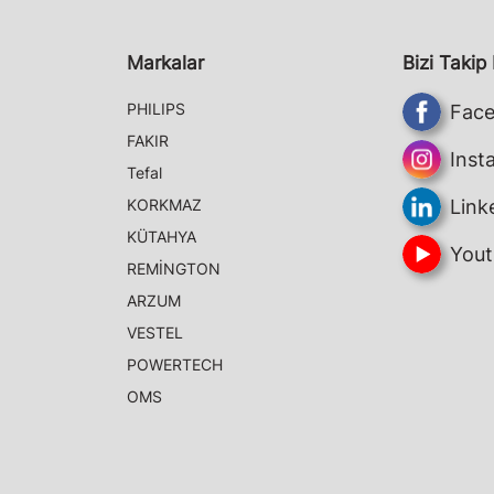
Markalar
Bizi Takip
PHILIPS
Fac
FAKIR
Inst
Tefal
KORKMAZ
Link
KÜTAHYA
Yout
REMİNGTON
ARZUM
VESTEL
POWERTECH
OMS