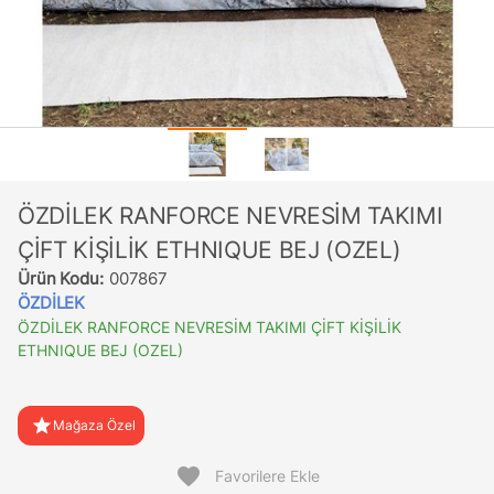
ÖZDİLEK RANFORCE NEVRESİM TAKIMI
ÇİFT KİŞİLİK ETHNIQUE BEJ (OZEL)
Ürün Kodu:
007867
ÖZDİLEK
ÖZDİLEK RANFORCE NEVRESİM TAKIMI ÇİFT KİŞİLİK
ETHNIQUE BEJ (OZEL)
star
Mağaza Özel
favorite
Favorilere Ekle