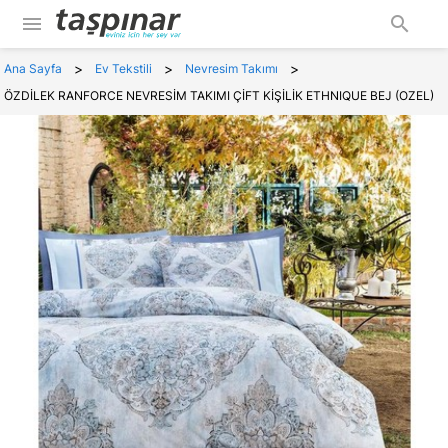
menu
search
>
>
>
Ana Sayfa
Ev Tekstili
Nevresim Takımı
ÖZDİLEK RANFORCE NEVRESİM TAKIMI ÇİFT KİŞİLİK ETHNIQUE BEJ (OZEL)