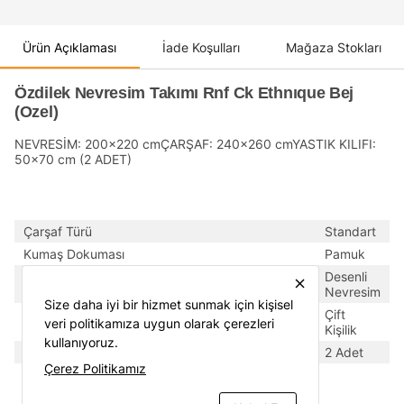
Ürün Açıklaması
İade Koşulları
Mağaza Stokları
Özdilek Nevresim Takımı Rnf Ck Ethnıque Bej
(Ozel)
NEVRESİM: 200x220 cmÇARŞAF: 240x260 cmYASTIK KILIFI:
50x70 cm (2 ADET)
Çarşaf Türü
Standart
Kumaş Dokuması
Pamuk
Tema
Desenli
close
Nevresim
Size daha iyi bir hizmet sunmak için kişisel
Tipi
Çift
veri politikamıza uygun olarak çerezleri
Kişilik
kullanıyoruz.
Yastık Kılıfı Adedi
2 Adet
Çerez Politikamız