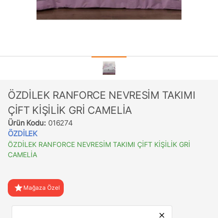
ÖZDİLEK RANFORCE NEVRESİM TAKIMI
ÇİFT KİŞİLİK GRİ CAMELİA
Ürün Kodu:
016274
ÖZDİLEK
ÖZDİLEK RANFORCE NEVRESİM TAKIMI ÇİFT KİŞİLİK GRİ
CAMELİA
star
Mağaza Özel
favorite
Favorilere Ekle
close