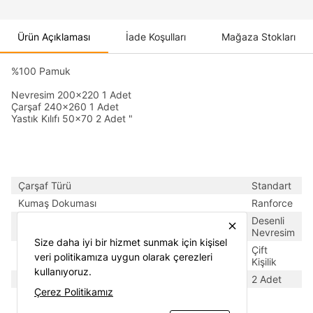
Ürün Açıklaması
İade Koşulları
Mağaza Stokları
%100 Pamuk
Nevresim 200x220 1 Adet
Çarşaf 240x260 1 Adet
Yastık Kılıfı 50x70 2 Adet "
Çarşaf Türü
Standart
Kumaş Dokuması
Ranforce
Tema
Desenli
close
Nevresim
Size daha iyi bir hizmet sunmak için kişisel
Tipi
Çift
veri politikamıza uygun olarak çerezleri
Kişilik
kullanıyoruz.
Yastık Kılıfı Adedi
2 Adet
Çerez Politikamız