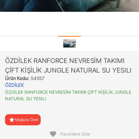
ÖZDİLEK RANFORCE NEVRESİM TAKIMI
ÇİFT KİŞİLİK JUNGLE NATURAL SU YESILI
Ürün Kodu:
54557
ÖZDİLEK
ÖZDİLEK RANFORCE NEVRESİM TAKIMI ÇİFT KİŞİLİK JUNGLE
NATURAL SU YESILI
star
Mağaza Özel
favorite
Favorilere Ekle