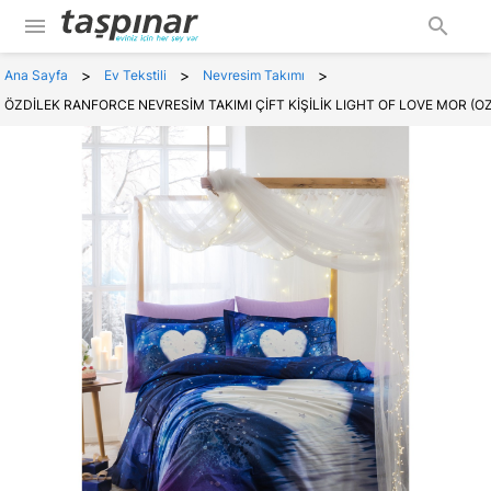
menu
search
>
>
>
Ana Sayfa
Ev Tekstili
Nevresim Takımı
ÖZDİLEK RANFORCE NEVRESİM TAKIMI ÇİFT KİŞİLİK LIGHT OF LOVE MOR (O