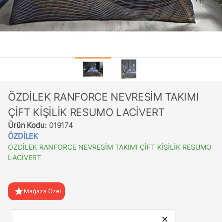
ÖZDİLEK RANFORCE NEVRESİM TAKIMI
ÇİFT KİŞİLİK RESUMO LACİVERT
Ürün Kodu:
019174
ÖZDİLEK
ÖZDİLEK RANFORCE NEVRESİM TAKIMI ÇİFT KİŞİLİK RESUMO
LACİVERT
star
Mağaza Özel
favorite
Favorilere Ekle
close