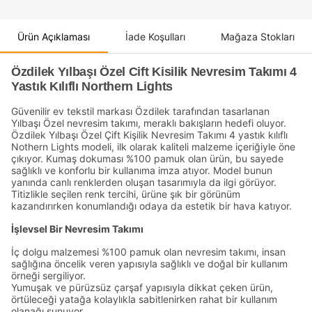
Ürün Açıklaması
İade Koşulları
Mağaza Stokları
Özdilek Yılbaşı Özel Cift Kisilik Nevresim Takımı 4
Yastık Kılıflı Northern Lights
Güvenilir ev tekstil markası Özdilek tarafından tasarlanan
Yılbaşı Özel nevresim takımı, meraklı bakışların hedefi oluyor.
Özdilek Yılbaşı Özel Çift Kişilik Nevresim Takımı 4 yastık kılıflı
Nothern Lights modeli, ilk olarak kaliteli malzeme içeriğiyle öne
çıkıyor. Kumaş dokuması %100 pamuk olan ürün, bu sayede
sağlıklı ve konforlu bir kullanıma imza atıyor. Model bunun
yanında canlı renklerden oluşan tasarımıyla da ilgi görüyor.
Titizlikle seçilen renk tercihi, ürüne şık bir görünüm
kazandırırken konumlandığı odaya da estetik bir hava katıyor.
İşlevsel Bir Nevresim Takımı
İç dolgu malzemesi %100 pamuk olan nevresim takımı, insan
sağlığına öncelik veren yapısıyla sağlıklı ve doğal bir kullanım
örneği sergiliyor.
Yumuşak ve pürüzsüz çarşaf yapısıyla dikkat çeken ürün,
örtüleceği yatağa kolaylıkla sabitlenirken rahat bir kullanım
olanağı sunuyor.