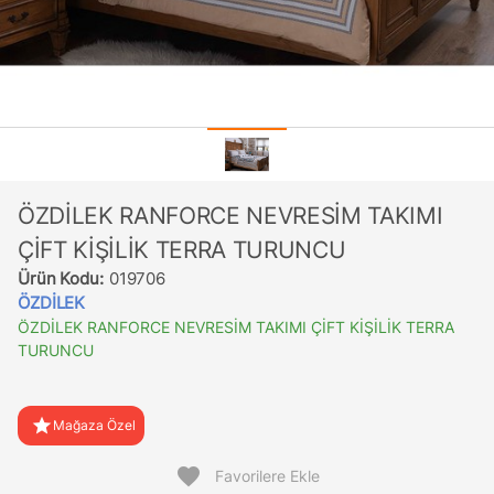
ÖZDİLEK RANFORCE NEVRESİM TAKIMI
ÇİFT KİŞİLİK TERRA TURUNCU
Ürün Kodu:
019706
ÖZDİLEK
ÖZDİLEK RANFORCE NEVRESİM TAKIMI ÇİFT KİŞİLİK TERRA
TURUNCU
star
Mağaza Özel
favorite
Favorilere Ekle