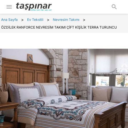
menu
search
>
>
>
Ana Sayfa
Ev Tekstili
Nevresim Takımı
ÖZDİLEK RANFORCE NEVRESİM TAKIMI ÇİFT KİŞİLİK TERRA TURUNCU