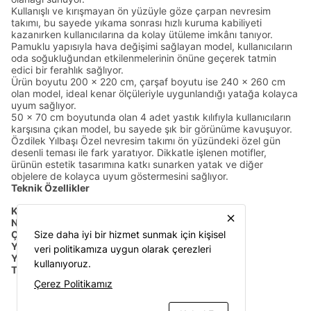
Kullanışlı ve kırışmayan ön yüzüyle göze çarpan nevresim
takımı, bu sayede yıkama sonrası hızlı kuruma kabiliyeti
kazanırken kullanıcılarına da kolay ütüleme imkânı tanıyor.
Pamuklu yapısıyla hava değişimi sağlayan model, kullanıcıların
oda soğukluğundan etkilenmelerinin önüne geçerek tatmin
edici bir ferahlık sağlıyor.
Ürün boyutu 200 x 220 cm, çarşaf boyutu ise 240 x 260 cm
olan model, ideal kenar ölçüleriyle uygunlandığı yatağa kolayca
uyum sağlıyor.
50 x 70 cm boyutunda olan 4 adet yastık kılıfıyla kullanıcıların
karşısına çıkan model, bu sayede şık bir görünüme kavuşuyor.
Özdilek Yılbaşı Özel nevresim takımı ön yüzündeki özel gün
desenli teması ile fark yaratıyor. Dikkatle işlenen motifler,
ürünün estetik tasarımına katkı sunarken yatak ve diğer
objelere de kolayca uyum göstermesini sağlıyor.
Teknik Özellikler
Kumaş Malzemesi:
Pamuk
close
Nevresim Boyutu:
200 x 220 cm
Çarşaf Boyutu:
Size daha iyi bir hizmet sunmak için kişisel
240 x 260 cm
Yastık Boyutu:
50 x 70 cm
veri politikamıza uygun olarak çerezleri
Yastık Adeti:
4
kullanıyoruz.
Tipi:
Çift Kişilik
Çerez Politikamız