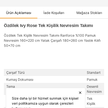
Ürün Açıklaması
İade Koşulları
Mağaza Stokları
Özdilek Ivy Rose Tek Kişilik Nevresim Takımı
Özdilek Tek Kişilik Nevresim Takımı Ranforce %100 Pamuk
Nevresim 160x220 cm Yatak Çarşafı 180x260 cm Yastık Kılıfı
50x70 cm
Çarşaf Türü
Standart
Kumaş Dokuması
Pamuk
Tema
Desenli
Nevresim
close
Size daha iyi bir hizmet sunmak için kişisel
Tipi
Tek
veri politikamıza uygun olarak çerezleri
Kişilik