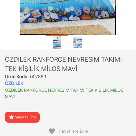
ÖZDİLEK RANFORCE NEVRESİM TAKIMI
TEK KİŞİLİK MİLOS MAVİ
Ürün Kodu:
007859
ÖZDİLEK
ÖZDİLEK RANFORCE NEVRESİM TAKIMI TEK KİŞİLİK MİLOS
MAVİ
star
Mağaza Özel
favorite
Favorilere Ekle