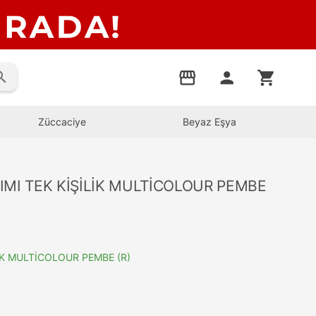
rch
storefront
person
shopping_cart
Züccaciye
Beyaz Eşya
IMI TEK KİŞİLİK MULTİCOLOUR PEMBE
İK MULTİCOLOUR PEMBE (R)