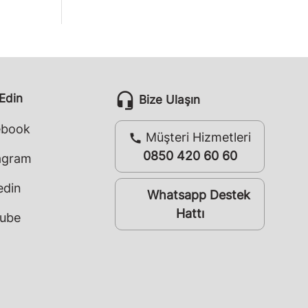
headset_mic
 Edin
Bize Ulaşın
ebook
Müşteri Hizmetleri
call
0850 420 60 60
agram
edin
Whatsapp Destek
whatsapp
Hattı
ube