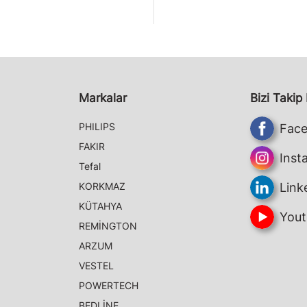
Markalar
Bizi Takip
PHILIPS
Fac
FAKIR
Inst
Tefal
KORKMAZ
Link
KÜTAHYA
Yout
REMİNGTON
ARZUM
VESTEL
POWERTECH
BEDLİNE