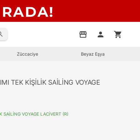
rch
storefront
person
shopping_cart
Züccaciye
Beyaz Eşya
MI TEK KİŞİLİK SAİLİNG VOYAGE
K SAİLİNG VOYAGE LACİVERT (R)