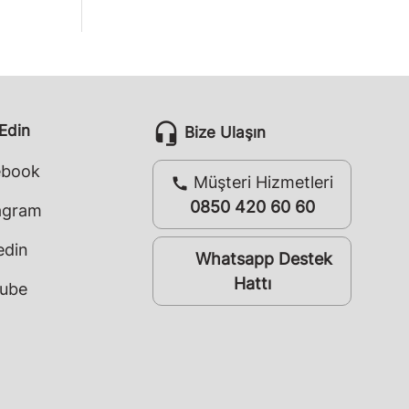
headset_mic
 Edin
Bize Ulaşın
ebook
Müşteri Hizmetleri
call
0850 420 60 60
agram
edin
Whatsapp Destek
whatsapp
Hattı
ube