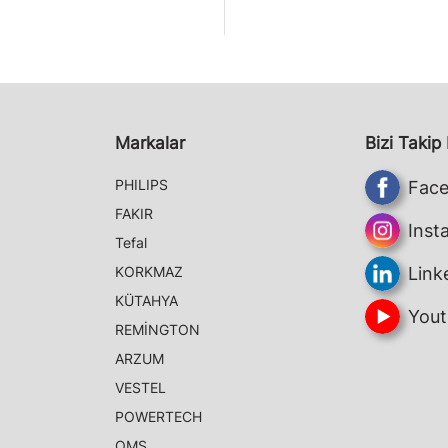
Markalar
Bizi Takip
PHILIPS
Fac
FAKIR
Inst
Tefal
KORKMAZ
Link
KÜTAHYA
Yout
REMİNGTON
ARZUM
VESTEL
POWERTECH
OMS