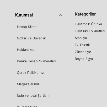
Kategoriler
keyboard_arrow_down
Kurumsal
Elektronik Ürünler
Hesap Silme
Elektirikli Ev Aletleri
Mobilya
Gizlilik ve Güvenlik
Ev Tekstili
Hakkımızda
Züccaciye
Beyaz Eşya
Banka Hesap Numaraları
Çerez Politikamız
Mağazalarımız
İade ve İptal Şartları
İş Başvurusu