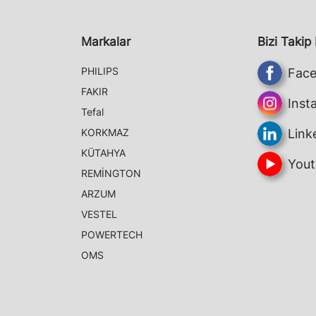
Markalar
Bizi Takip
PHILIPS
Fac
FAKIR
Inst
Tefal
KORKMAZ
Link
KÜTAHYA
Yout
REMİNGTON
ARZUM
VESTEL
POWERTECH
OMS