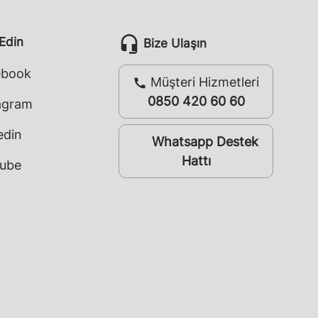
headset_mic
 Edin
Bize Ulaşın
ebook
Müşteri Hizmetleri
call
0850 420 60 60
agram
edin
Whatsapp Destek
whatsapp
Hattı
ube