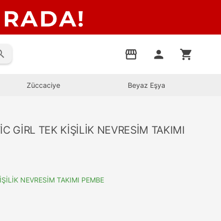
rch
storefront
person
shopping_cart
Züccaciye
Beyaz Eşya
 GİRL TEK KİŞİLİK NEVRESİM TAKIMI
ŞİLİK NEVRESİM TAKIMI PEMBE