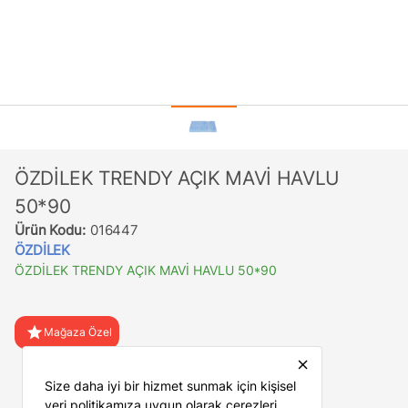
ÖZDİLEK TRENDY AÇIK MAVİ HAVLU
50*90
Ürün Kodu:
016447
ÖZDİLEK
ÖZDİLEK TRENDY AÇIK MAVİ HAVLU 50*90
star
Mağaza Özel
close
favorite
Favorilere Ekle
Size daha iyi bir hizmet sunmak için kişisel
veri politikamıza uygun olarak çerezleri