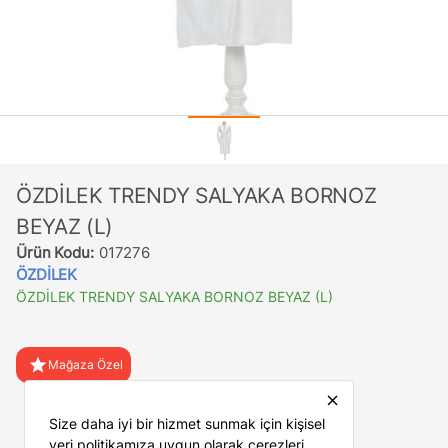
ÖZDİLEK TRENDY SALYAKA BORNOZ
BEYAZ (L)
Ürün Kodu:
017276
ÖZDİLEK
ÖZDİLEK TRENDY SALYAKA BORNOZ BEYAZ (L)
star
Mağaza Özel
close
favorite
Favorilere Ekle
Size daha iyi bir hizmet sunmak için kişisel
veri politikamıza uygun olarak çerezleri