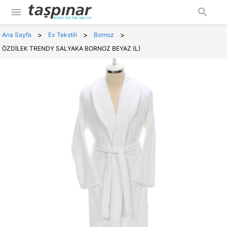
menu
search
>
>
>
Ana Sayfa
Ev Tekstili
Bornoz
ÖZDİLEK TRENDY SALYAKA BORNOZ BEYAZ (L)