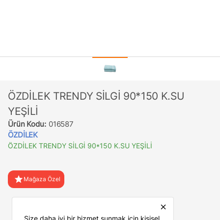
ÖZDİLEK TRENDY SİLGİ 90*150 K.SU
YEŞİLİ
Ürün Kodu:
016587
ÖZDİLEK
ÖZDİLEK TRENDY SİLGİ 90*150 K.SU YEŞİLİ
star
Mağaza Özel
favorite
Favorilere Ekle
close
Size daha iyi bir hizmet sunmak için kişisel