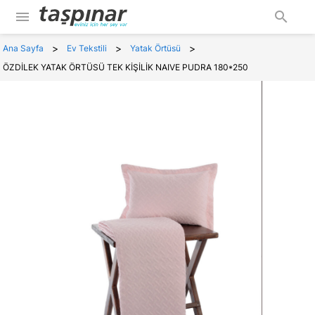
menu
search
>
>
>
Ana Sayfa
Ev Tekstili
Yatak Örtüsü
ÖZDİLEK YATAK ÖRTÜSÜ TEK KİŞİLİK NAIVE PUDRA 180*250