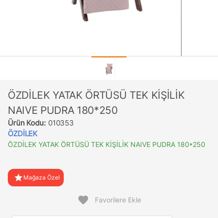
ÖZDİLEK YATAK ÖRTÜSÜ TEK KİŞİLİK
NAIVE PUDRA 180*250
Ürün Kodu:
010353
ÖZDİLEK
ÖZDİLEK YATAK ÖRTÜSÜ TEK KİŞİLİK NAIVE PUDRA 180*250
star
Mağaza Özel
favorite
Favorilere Ekle