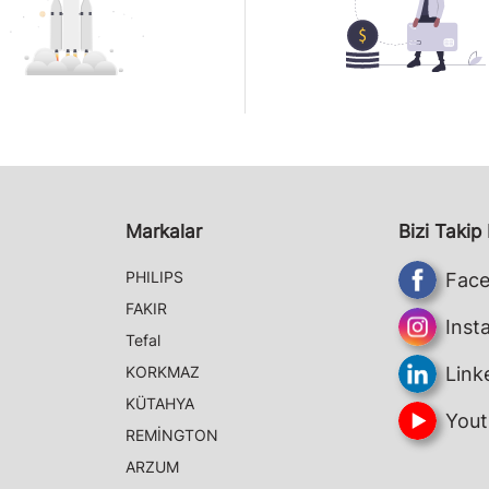
Markalar
Bizi Takip
PHILIPS
Fac
FAKIR
Inst
Tefal
KORKMAZ
Link
KÜTAHYA
Yout
REMİNGTON
ARZUM