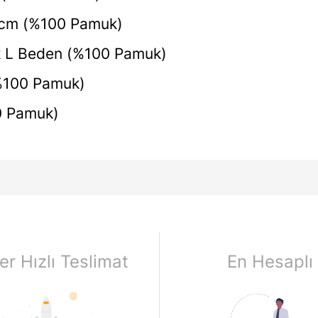
70 cm (%100 Pamuk)
k L Beden (%100 Pamuk)
%100 Pamuk)
0 Pamuk)
er Hızlı Teslimat
En Hesaplı