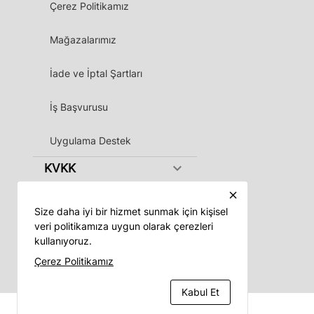
Çerez Politikamız
Mağazalarımız
İade ve İptal Şartları
İş Başvurusu
Uygulama Destek
keyboard_arrow_down
KVKK
close
Size daha iyi bir hizmet sunmak için kişisel
veri politikamıza uygun olarak çerezleri
kullanıyoruz.
Vadeli App
Çerez Politikamız
Kabul Et