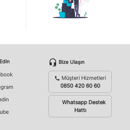
headset_mic
 Edin
Bize Ulaşın
ebook
Müşteri Hizmetleri
call
0850 420 60 60
agram
edin
Whatsapp Destek
whatsapp
Hattı
ube