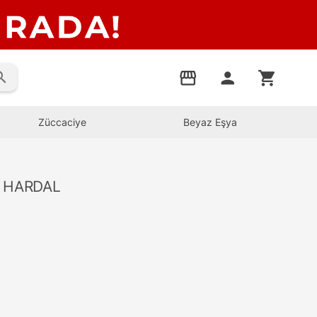
rch
storefront
person
shopping_cart
Züccaciye
Beyaz Eşya
İ HARDAL