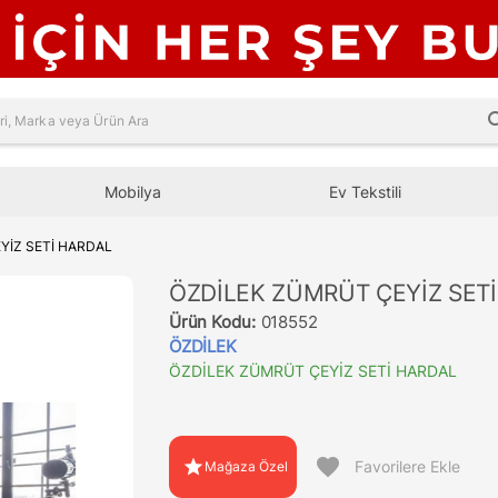
sea
Mobilya
Ev Tekstili
YİZ SETİ HARDAL
ÖZDİLEK ZÜMRÜT ÇEYİZ SET
Ürün Kodu:
018552
ÖZDİLEK
ÖZDİLEK ZÜMRÜT ÇEYİZ SETİ HARDAL
favorite
star
Favorilere Ekle
Mağaza Özel