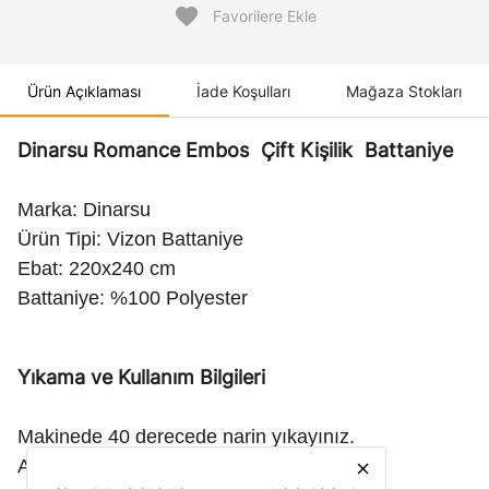
favorite
Favorilere Ekle
Ürün Açıklaması
İade Koşulları
Mağaza Stokları
Dinarsu Romance Embos
Çift Kişilik
Battaniye
Marka: Dinarsu
Ürün Tipi: Vizon Battaniye
Ebat: 220x240 cm
Battaniye: %100 Polyester
Yıkama ve Kullanım Bilgileri
Makinede 40 derecede narin yıkayınız.
Ağartıcı kullanmayınız.
close