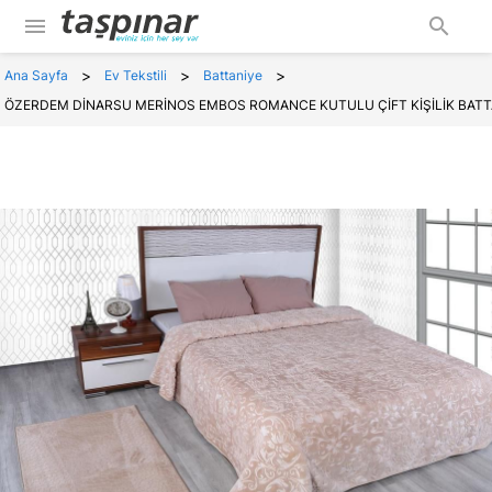
menu
search
>
>
>
Ana Sayfa
Ev Tekstili
Battaniye
ÖZERDEM DİNARSU MERİNOS EMBOS ROMANCE KUTULU ÇİFT KİŞİLİK BATT