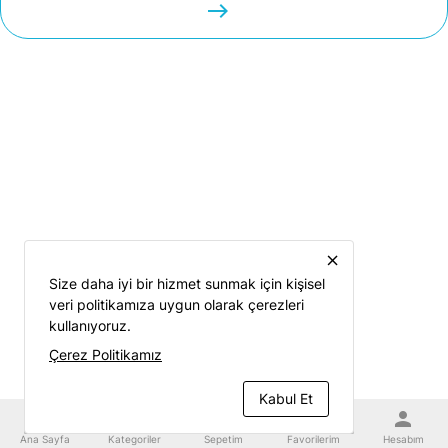
easts
close
Size daha iyi bir hizmet sunmak için kişisel
veri politikamıza uygun olarak çerezleri
kullanıyoruz.
Çerez Politikamız
Kabul Et
home
category
shopping_cart
favorite
person
Ana Sayfa
Kategoriler
Sepetim
Favorilerim
Hesabım