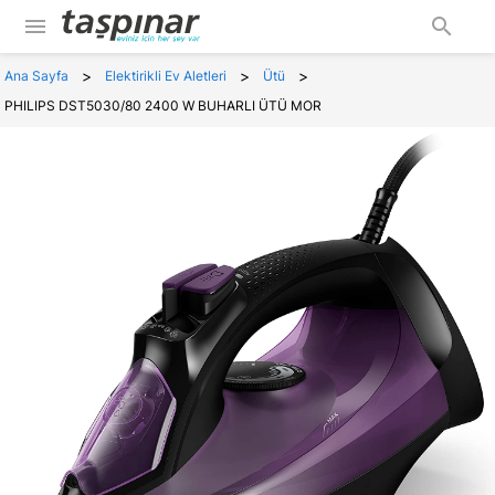
menu
search
>
>
>
Ana Sayfa
Elektirikli Ev Aletleri
Ütü
PHILIPS DST5030/80 2400 W BUHARLI ÜTÜ MOR