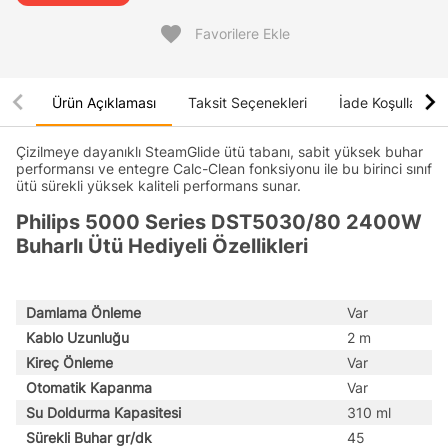
favorite
Favorilere Ekle
chevron_left
chevron_right
Ürün Açıklaması
Taksit Seçenekleri
İade Koşulları
Çizilmeye dayanıklı SteamGlide ütü tabanı, sabit yüksek buhar
performansı ve entegre Calc-Clean fonksiyonu ile bu birinci sınıf
ütü sürekli yüksek kaliteli performans sunar.
Philips 5000 Series DST5030/80 2400W
Buharlı Ütü Hediyeli Özellikleri
Damlama Önleme
Var
Kablo Uzunluğu
2 m
Kireç Önleme
Var
Otomatik Kapanma
Var
Su Doldurma Kapasitesi
310 ml
Sürekli Buhar gr/dk
45