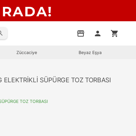
rch
storefront
person
shopping_cart
Züccaciye
Beyaz Eşya
AG ELEKTRİKLİ SÜPÜRGE TOZ TORBASI
İ SÜPÜRGE TOZ TORBASI