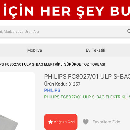
sea
Mobilya
Ev Tekstili
IPS FC8027/01 ULP S-BAG ELEKTRİKLİ SÜPÜRGE TOZ TORBASI
PHILIPS FC8027/01 ULP S-B
Ürün Kodu:
31257
PHILIPS
PHILIPS FC8027/01 ULP S-BAG ELEKTRİKL
favorite
star
Favorilere Ekle
Mağaza Özel