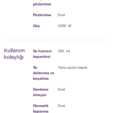
püskürtme
Püskürtme
Evet
Güç
2400 W
Kullanım
Su haznesi
300 ml
kolaylığı
kapasitesi
Su
Yana açılan kapak
doldurma ve
boşaltma
Damlama
Evet
önleyici
Otomatik
Evet
kapanma