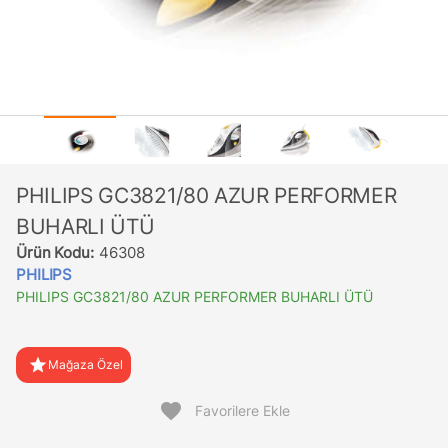
PHILIPS GC3821/80 AZUR PERFORMER
BUHARLI ÜTÜ
Ürün Kodu:
46308
PHILIPS
PHILIPS GC3821/80 AZUR PERFORMER BUHARLI ÜTÜ
star
Mağaza Özel
favorite
Favorilere Ekle