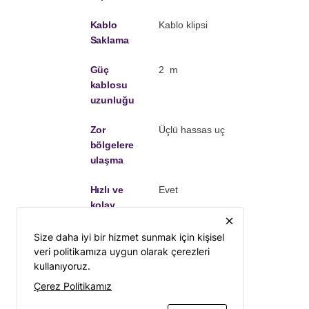
Kablo
Kablo klipsi
Saklama
Güç
2 m
kablosu
uzunluğu
Zor
Üçlü hassas uç
bölgelere
ulaşma
Hızlı ve
Evet
kolay
doldurma
close
Size daha iyi bir hizmet sunmak için kişisel
Dokulu
Evet
veri politikamıza uygun olarak çerezleri
tutma kolu
kullanıyoruz.
Çerez Politikamız