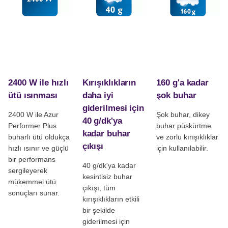
2400 W ile hızlı
Kırışıklıkların
160 g'a kadar
ütü ısınması
daha iyi
şok buhar
giderilmesi için
2400 W ile Azur
Şok buhar, dikey
40 g/dk'ya
Performer Plus
buhar püskürtme
kadar buhar
buharlı ütü oldukça
ve zorlu kırışıklıklar
çıkışı
hızlı ısınır ve güçlü
için kullanılabilir.
bir performans
40 g/dk'ya kadar
sergileyerek
kesintisiz buhar
mükemmel ütü
çıkışı, tüm
sonuçları sunar.
kırışıklıkların etkili
bir şekilde
giderilmesi için