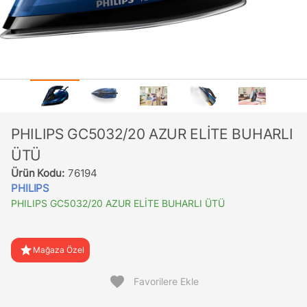
PHILIPS GC5032/20 AZUR ELİTE BUHARLI
ÜTÜ
Ürün Kodu:
76194
PHILIPS
PHILIPS GC5032/20 AZUR ELİTE BUHARLI ÜTÜ
star
Mağaza Özel
favorite
Favorilere Ekle