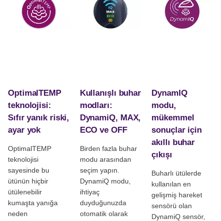
OptimalTEMP
Kullanışlı buhar
DynamIQ
teknolojisi:
modları:
modu,
Sıfır yanık riski,
DynamiQ, MAX,
mükemmel
ayar yok
ECO ve OFF
sonuçlar için
akıllı buhar
OptimalTEMP
Birden fazla buhar
çıkışı
teknolojisi
modu arasından
sayesinde bu
seçim yapın.
Buharlı ütülerde
ütünün hiçbir
DynamiQ modu,
kullanılan en
ütülenebilir
ihtiyaç
gelişmiş hareket
kumaşta yanığa
duyduğunuzda
sensörü olan
neden
otomatik olarak
DynamiQ sensör,