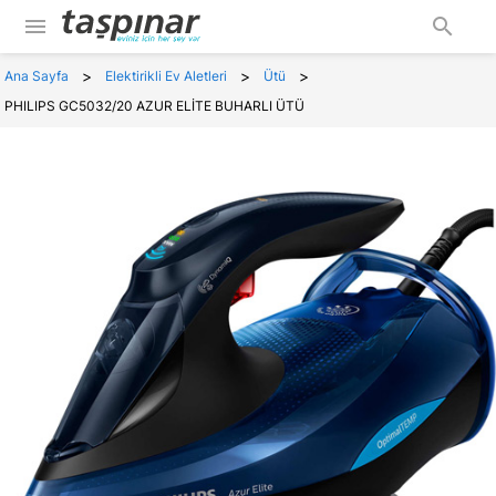
menu
search
>
>
>
Ana Sayfa
Elektirikli Ev Aletleri
Ütü
PHILIPS GC5032/20 AZUR ELİTE BUHARLI ÜTÜ