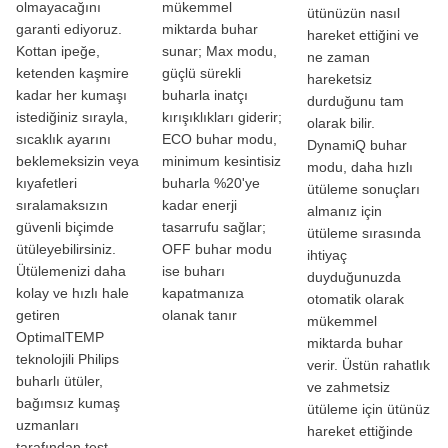
olmayacağını
mükemmel
ütünüzün nasıl
garanti ediyoruz.
miktarda buhar
hareket ettiğini ve
Kottan ipeğe,
sunar; Max modu,
ne zaman
ketenden kaşmire
güçlü sürekli
hareketsiz
kadar her kumaşı
buharla inatçı
durduğunu tam
istediğiniz sırayla,
kırışıklıkları giderir;
olarak bilir.
sıcaklık ayarını
ECO buhar modu,
DynamiQ buhar
beklemeksizin veya
minimum kesintisiz
modu, daha hızlı
kıyafetleri
buharla %20'ye
ütüleme sonuçları
sıralamaksızın
kadar enerji
almanız için
güvenli biçimde
tasarrufu sağlar;
ütüleme sırasında
ütüleyebilirsiniz.
OFF buhar modu
ihtiyaç
Ütülemenizi daha
ise buharı
duyduğunuzda
kolay ve hızlı hale
kapatmanıza
otomatik olarak
getiren
olanak tanır
mükemmel
OptimalTEMP
miktarda buhar
teknolojili Philips
verir. Üstün rahatlık
buharlı ütüler,
ve zahmetsiz
bağımsız kumaş
ütüleme için ütünüz
uzmanları
hareket ettiğinde
tarafından test