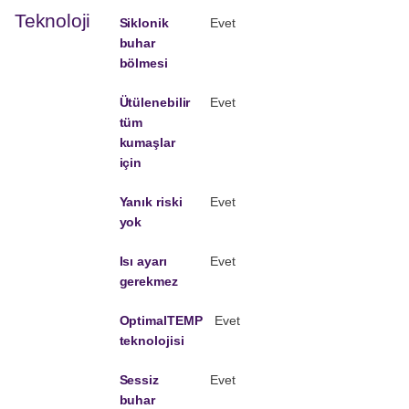
Teknoloji
Siklonik
Evet
buhar
bölmesi
Ütülenebilir
Evet
tüm
kumaşlar
için
Yanık riski
Evet
yok
Isı ayarı
Evet
gerekmez
OptimalTEMP
Evet
teknolojisi
Sessiz
Evet
buhar