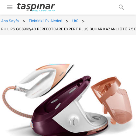
menu
search
>
>
>
Ana Sayfa
Elektirikli Ev Aletleri
Ütü
PHILIPS GC8962/40 PERFECTCARE EXPERT PLUS BUHAR KAZANLI ÜTÜ 7.5 