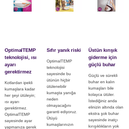
OptimalTEMP
Sıfır yanık riski
Üstün kırışık
teknolojisi, ısı
giderme için
OptimalTEMP
ayarı
güçlü buhar
teknolojisi
gerektirmez
sayesinde bu
Güçlü ve sürekli
ütünün hiçbir
buhar en kalın
Kotlardan ipekli
ütülenebilir
kumaşları bile
kumaşlara kadar
kumaşta yanığa
kolayca ütüler.
her şeyi ütüleyin;
neden
İstediğiniz anda
ısı ayarı
olmayacağını
elinizin altında olan
gerektirmez.
garanti ediyoruz.
ekstra şok buhar
OptimalTEMP
Ütüyü
sayesinde inatçı
sayesinde ayar
kumaşlarınızın
kırışıklıkların yok
yapmanıza gerek