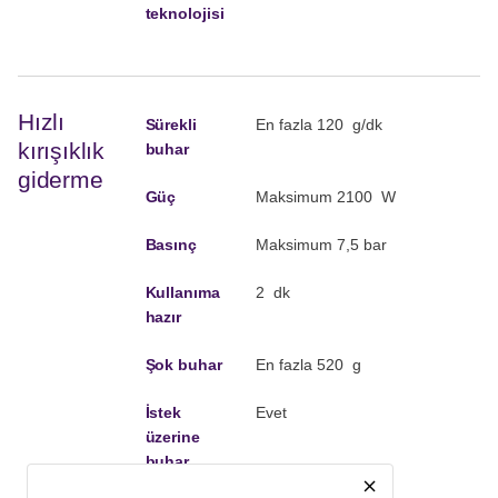
teknolojisi
Hızlı
Sürekli
En fazla 120 g/dk
kırışıklık
buhar
giderme
Güç
Maksimum 2100 W
Basınç
Maksimum 7,5 bar
Kullanıma
2 dk
hazır
Şok buhar
En fazla 520 g
İstek
Evet
üzerine
buhar
close