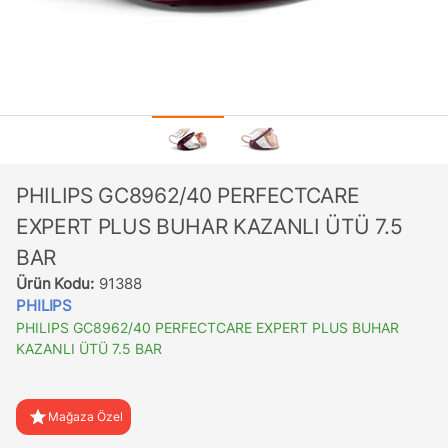
PHILIPS GC8962/40 PERFECTCARE
EXPERT PLUS BUHAR KAZANLI ÜTÜ 7.5
BAR
Ürün Kodu:
91388
PHILIPS
PHILIPS GC8962/40 PERFECTCARE EXPERT PLUS BUHAR
KAZANLI ÜTÜ 7.5 BAR
star
Mağaza Özel