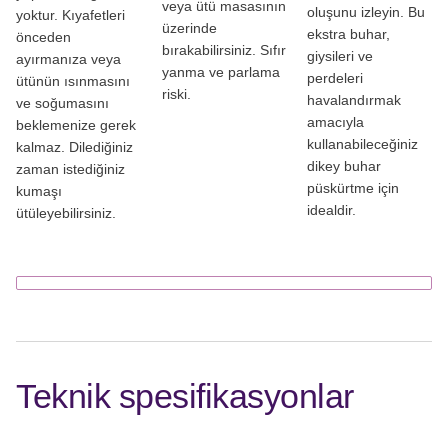
veya ütü masasının
oluşunu izleyin. Bu
yoktur. Kıyafetleri
üzerinde
ekstra buhar,
önceden
bırakabilirsiniz. Sıfır
giysileri ve
ayırmanıza veya
yanma ve parlama
perdeleri
ütünün ısınmasını
riski.
havalandırmak
ve soğumasını
amacıyla
beklemenize gerek
kullanabileceğiniz
kalmaz. Dilediğiniz
dikey buhar
zaman istediğiniz
püskürtme için
kumaşı
idealdir.
ütüleyebilirsiniz.
Teknik spesifikasyonlar