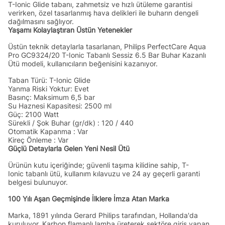
T-Ionic Glide tabanı, zahmetsiz ve hızlı ütüleme garantisi
verirken, özel tasarlanmış hava delikleri ile buharın dengeli
dağılmasını sağlıyor.
Yaşamı Kolaylaştıran Üstün Yetenekler
Üstün teknik detaylarla tasarlanan, Philips PerfectCare Aqua
Pro GC9324/20 T-Ionic Tabanlı Sessiz 6.5 Bar Buhar Kazanlı
Ütü modeli, kullanıcıların beğenisini kazanıyor.
Taban Türü: T-Ionic Glide
Yanma Riski Yoktur: Evet
Basınç: Maksimum 6,5 bar
Su Haznesi Kapasitesi: 2500 ml
Güç: 2100 Watt
Sürekli / Şok Buhar (gr/dk) : 120 / 440
Otomatik Kapanma : Var
Kireç Önleme : Var
Güçlü Detaylarla Gelen Yeni Nesil Ütü
Ürünün kutu içeriğinde; güvenli taşıma kilidine sahip, T-
Ionic tabanlı ütü, kullanım kılavuzu ve 24 ay geçerli garanti
belgesi bulunuyor.
100 Yılı Aşan Geçmişinde İlklere İmza Atan Marka
Marka, 1891 yılında Gerard Philips tarafından, Hollanda'da
kuruluyor. Karbon flamanlı lamba üreterek sektöre giriş yapan