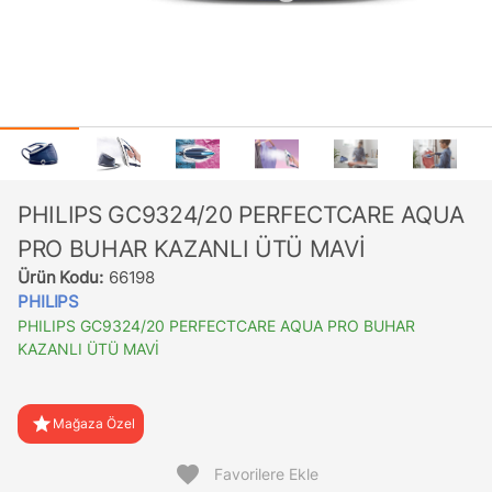
PHILIPS GC9324/20 PERFECTCARE AQUA
PRO BUHAR KAZANLI ÜTÜ MAVİ
Ürün Kodu:
66198
PHILIPS
PHILIPS GC9324/20 PERFECTCARE AQUA PRO BUHAR
KAZANLI ÜTÜ MAVİ
star
Mağaza Özel
favorite
Favorilere Ekle