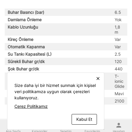
Buhar Basıncı (bar)
6.5
Damlama Önleme
Yok
Kablo Uzunluğu
1,8
m
Kireç Önleme
Var
Otomatik Kapanma
Var
Su Tankı Kapasitesi (L)
2.5
Sürekli Buhar gr/dk
120
Şok Buhar gr/dk
440
Taban
T-
close
ionic
Size daha iyi bir hizmet sunmak için kişisel
Glide
veri politikamıza uygun olarak çerezleri
Ürün Rengi
Mavi
kullanıyoruz.
Watt
2100
Çerez Politikamız
Kabul Et
home
category
shopping_cart
favorite
person
Ana Sayfa
Kategoriler
Sepetim
Favorilerim
Hesabım