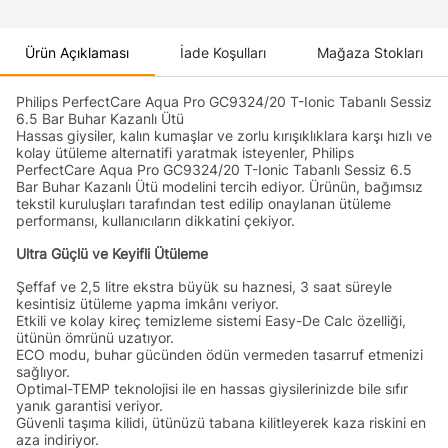
Ürün Açıklaması
İade Koşulları
Mağaza Stokları
Philips PerfectCare Aqua Pro GC9324/20 T-Ionic Tabanlı Sessiz
6.5 Bar Buhar Kazanlı Ütü
Hassas giysiler, kalın kumaşlar ve zorlu kırışıklıklara karşı hızlı ve
kolay ütüleme alternatifi yaratmak isteyenler, Philips
PerfectCare Aqua Pro GC9324/20 T-Ionic Tabanlı Sessiz 6.5
Bar Buhar Kazanlı Ütü modelini tercih ediyor. Ürünün, bağımsız
tekstil kuruluşları tarafından test edilip onaylanan ütüleme
performansı, kullanıcıların dikkatini çekiyor.
Ultra Güçlü ve Keyifli Ütüleme
Şeffaf ve 2,5 litre ekstra büyük su haznesi, 3 saat süreyle
kesintisiz ütüleme yapma imkânı veriyor.
Etkili ve kolay kireç temizleme sistemi Easy-De Calc özelliği,
ütünün ömrünü uzatıyor.
ECO modu, buhar gücünden ödün vermeden tasarruf etmenizi
sağlıyor.
Optimal-TEMP teknolojisi ile en hassas giysilerinizde bile sıfır
yanık garantisi veriyor.
Güvenli taşıma kilidi, ütünüzü tabana kilitleyerek kaza riskini en
aza indiriyor.