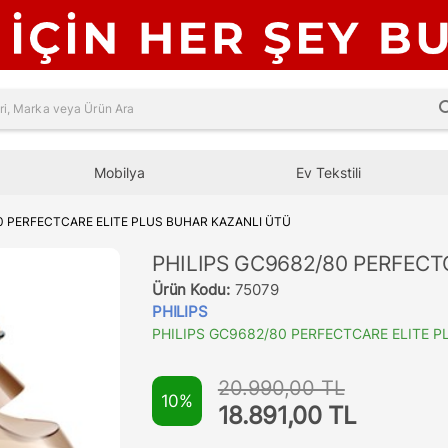
sea
Mobilya
Ev Tekstili
80 PERFECTCARE ELITE PLUS BUHAR KAZANLI ÜTÜ
PHILIPS GC9682/80 PERFECT
Ürün Kodu:
75079
PHILIPS
PHILIPS GC9682/80 PERFECTCARE ELITE P
20.990,00 TL
10%
18.891,00 TL