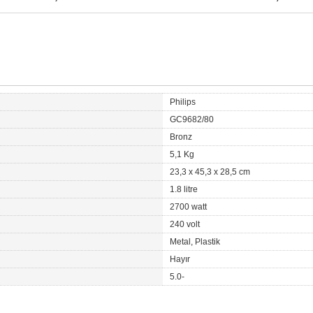
Philips
GC9682/80
Bronz
5,1 Kg
23,3 x 45,3 x 28,5 cm
1.8 litre
2700 watt
240 volt
Metal, Plastik
Hayır
5.0-