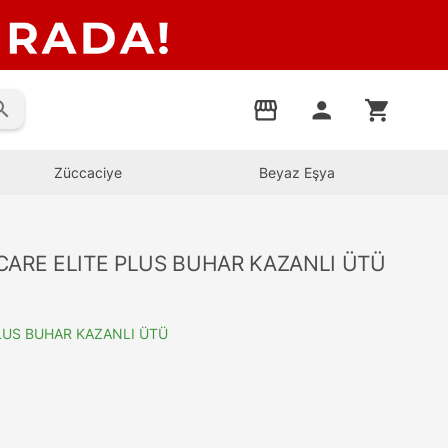
rch
storefront
person
shopping_cart
Züccaciye
Beyaz Eşya
CARE ELITE PLUS BUHAR KAZANLI ÜTÜ
LUS BUHAR KAZANLI ÜTÜ