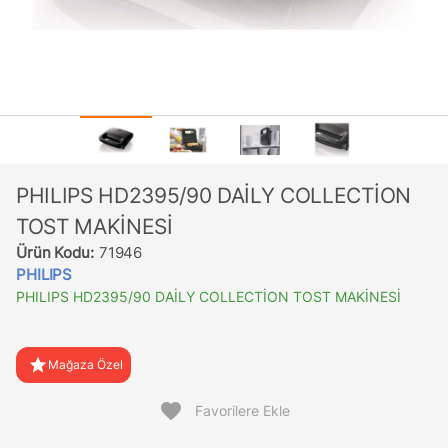
PHILIPS HD2395/90 DAİLY COLLECTİON
TOST MAKİNESİ
Ürün Kodu:
71946
PHILIPS
PHILIPS HD2395/90 DAİLY COLLECTİON TOST MAKİNESİ
star
Mağaza Özel
favorite
Favorilere Ekle