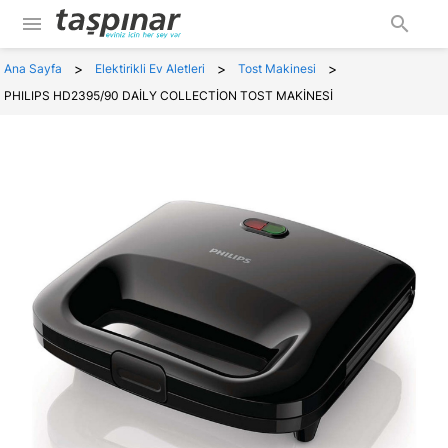
menu
search
>
>
>
Ana Sayfa
Elektirikli Ev Aletleri
Tost Makinesi
PHILIPS HD2395/90 DAİLY COLLECTİON TOST MAKİNESİ