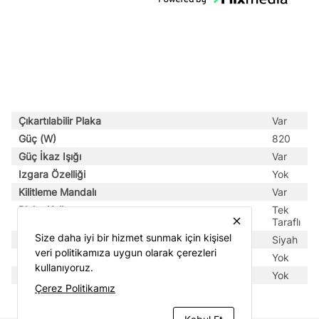
Çıkartılabilir Plaka
Var
Güç (W)
820
Güç İkaz Işığı
Var
Izgara Özelliği
Yok
Kilitleme Mandalı
Var
Plaka Kullanımı
Tek
close
Taraflı
Size daha iyi bir hizmet sunmak için kişisel
Renk
Siyah
veri politikamıza uygun olarak çerezleri
Yağ Toplama Haznesi
Yok
kullanıyoruz.
Yükseklik Ayarı
Yok
Çerez Politikamız