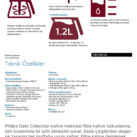
Philips Daily Collection kahve makinesi filtre kahve tutkunlarına,
tam kıvamında bir içim deneyimi sunar. Sade çizgilerden oluşan
şık tasarımı her mutfağa uyum sağlar. Filtre kahve demlemek