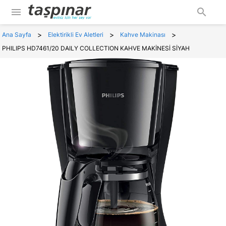
menu
search
>
>
>
Ana Sayfa
Elektirikli Ev Aletleri
Kahve Makinası
PHILIPS HD7461/20 DAILY COLLECTION KAHVE MAKİNESİ SİYAH