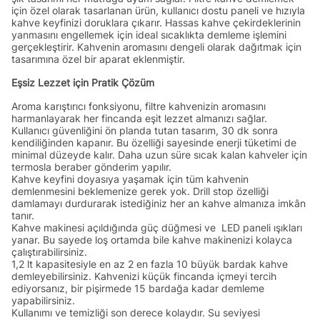
için özel olarak tasarlanan ürün, kullanıcı dostu paneli ve hızıyla
kahve keyfinizi doruklara çıkarır. Hassas kahve çekirdeklerinin
yanmasını engellemek için ideal sıcaklıkta demleme işlemini
gerçekleştirir. Kahvenin aromasını dengeli olarak dağıtmak için
tasarımına özel bir aparat eklenmiştir.
Eşsiz Lezzet için Pratik Çözüm
Aroma karıştırıcı fonksiyonu, filtre kahvenizin aromasını
harmanlayarak her fincanda eşit lezzet almanızı sağlar.
Kullanıcı güvenliğini ön planda tutan tasarım, 30 dk sonra
kendiliğinden kapanır. Bu özelliği sayesinde enerji tüketimi de
minimal düzeyde kalır. Daha uzun süre sıcak kalan kahveler için
termosla beraber gönderim yapılır.
Kahve keyfini doyasıya yaşamak için tüm kahvenin
demlenmesini beklemenize gerek yok. Drill stop özelliği
damlamayı durdurarak istediğiniz her an kahve almanıza imkân
tanır.
Kahve makinesi açıldığında güç düğmesi ve LED paneli ışıkları
yanar. Bu sayede loş ortamda bile kahve makinenizi kolayca
çalıştırabilirsiniz.
1,2 lt kapasitesiyle en az 2 en fazla 10 büyük bardak kahve
demleyebilirsiniz. Kahvenizi küçük fincanda içmeyi tercih
ediyorsanız, bir pişirmede 15 bardağa kadar demleme
yapabilirsiniz.
Kullanımı ve temizliği son derece kolaydır. Su seviyesi