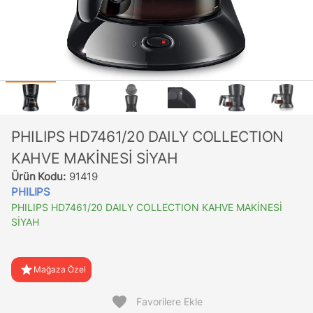
PHILIPS HD7461/20 DAILY COLLECTION
KAHVE MAKİNESİ SİYAH
Ürün Kodu:
91419
PHILIPS
PHILIPS HD7461/20 DAILY COLLECTION KAHVE MAKİNESİ
SİYAH
star
Mağaza Özel
favorite
Favorilere Ekle