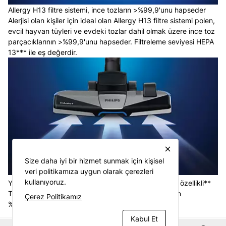
Allergy H13 filtre sistemi, ince tozların >%99,9'unu hapseder
Alerjisi olan kişiler için ideal olan Allergy H13 filtre sistemi polen,
evcil hayvan tüyleri ve evdeki tozlar dahil olmak üzere ince toz
parçacıklarının >%99,9'unu hapseder. Filtreleme seviyesi HEPA
13*** ile eş değerdir.
close
Size daha iyi bir hizmet sunmak için kişisel
veri politikamıza uygun olarak çerezleri
kullanıyoruz.
Yüksek temizlik performansı için %99,9 toz toplama özellikli**
TriActive+ başlık ve ekstrem emiş gücü, ince tozların
Çerez Politikamız
%99,9'unun** süpürülmesini sağlar.
Kabul Et