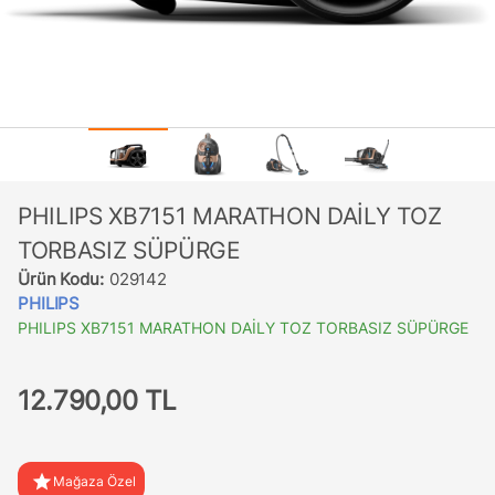
PHILIPS XB7151 MARATHON DAİLY TOZ
TORBASIZ SÜPÜRGE
Ürün Kodu:
029142
PHILIPS
PHILIPS XB7151 MARATHON DAİLY TOZ TORBASIZ SÜPÜRGE
12.790,00 TL
star
Mağaza Özel