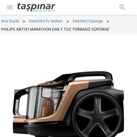
menu
search
>
>
>
Ana Sayfa
Elektirikli Ev Aletleri
Elektrikli Süpürge
PHILIPS XB7151 MARATHON DAİLY TOZ TORBASIZ SÜPÜRGE