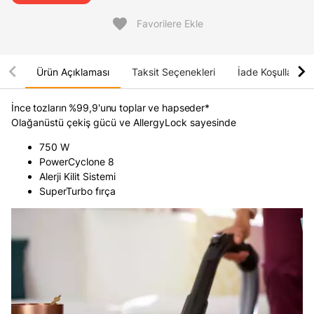
favorite
Favorilere Ekle
chevron_left
chevron_right
Ürün Açıklaması
Taksit Seçenekleri
İade Koşulları
İnce tozların %99,9'unu toplar ve hapseder*
Olağanüstü çekiş gücü ve AllergyLock sayesinde
750 W
PowerCyclone 8
Alerji Kilit Sistemi
SuperTurbo fırça