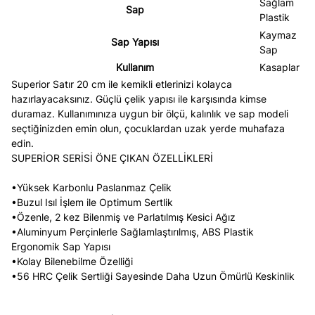
Sağlam
Sap
Plastik
Kaymaz
Sap Yapısı
Sap
Kullanım
Kasaplar
Superior Satır 20 cm ile kemikli etlerinizi kolayca
hazırlayacaksınız. Güçlü çelik yapısı ile karşısında kimse
duramaz. Kullanımınıza uygun bir ölçü, kalınlık ve sap modeli
seçtiğinizden emin olun, çocuklardan uzak yerde muhafaza
edin.
SUPERİOR SERİSİ ÖNE ÇIKAN ÖZELLİKLERİ
•Yüksek Karbonlu Paslanmaz Çelik
•Buzul Isıl İşlem ile Optimum Sertlik
•Özenle, 2 kez Bilenmiş ve Parlatılmış Kesici Ağız
•Aluminyum Perçinlerle Sağlamlaştırılmış, ABS Plastik
Ergonomik Sap Yapısı
•Kolay Bilenebilme Özelliği
•56 HRC Çelik Sertliği Sayesinde Daha Uzun Ömürlü Keskinlik