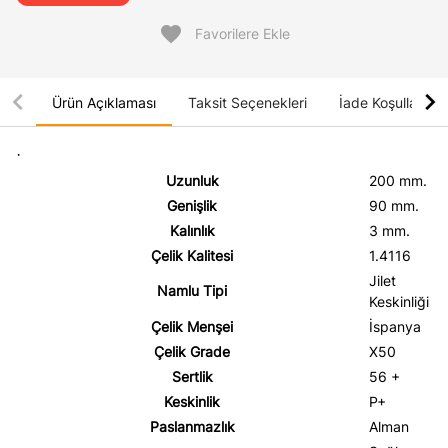
favorite
Favorilere Ekle
chevron_left
chevron_right
Ürün Açıklaması
Taksit Seçenekleri
İade Koşulları
·
Uzunluk
200 mm.
Genişlik
90 mm.
Kalınlık
3 mm.
Çelik Kalitesi
1.4116
Jilet
Namlu Tipi
Keskinliği
Çelik Menşei
İspanya
Çelik Grade
X50
Sertlik
56 +
Keskinlik
P+
Paslanmazlık
Alman