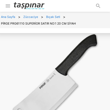
menu
search
>
>
>
Ana Sayfa
Züccaciye
Bıçak Seti
PİRGE PRG61110 SUPERİOR SATIR NO:1 20 CM SİYAH