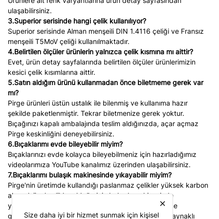
Ürünlere ait renk varyantlarına ürün detay sayfasından
ulaşabilirsiniz.
3.Superior serisinde hangi çelik kullanılıyor?
Superior serisinde Alman menşeili DIN 1.4116 çeliği ve Fransız
menşeili T5MoV çeliği kullanılmaktadır.
4.Belirtilen ölçüler ürünlerin yalnızca çelik kısmına mı aittir?
Evet, ürün detay sayfalarında belirtilen ölçüler ürünlerimizin
kesici çelik kısımlarına aittir.
5.Satın aldığım ürünü kullanmadan önce biletmeme gerek var
mı?
Pirge ürünleri üstün ustalık ile bilenmiş ve kullanıma hazır
şekilde paketlenmiştir. Tekrar biletmenize gerek yoktur.
Bıçağınızı kapalı ambalajında teslim aldığınızda, açar açmaz
Pirge keskinliğini deneyebilirsiniz.
6.Bıçaklarımı evde bileyebilir miyim?
Bıçaklarınızı evde kolayca bileyebilmeniz için hazırladığımız
videolarımıza YouTube kanalımız üzerinden ulaşabilirsiniz.
7.Bıçaklarımı bulaşık makinesinde yıkayabilir miyim?
Pirge'nin üretimde kullandığı paslanmaz çelikler yüksek karbon
alaşımlı özel çelikler olduğu için bulaşık makinesinde
close
yıkandığında, kimyasal maddeler kaynaklı oksitlenme
Size daha iyi bir hizmet sunmak için kişisel
gözlenebilir. Bulaşık makinesinde basınçlı sıcak su kaynaklı