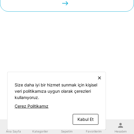
easts
close
Size daha iyi bir hizmet sunmak için kişisel
veri politikamıza uygun olarak çerezleri
kullanıyoruz.
Çerez Politikamız
Kabul Et
home
category
shopping_cart
favorite
person
Ana Sayfa
Kategoriler
Sepetim
Favorilerim
Hesabım