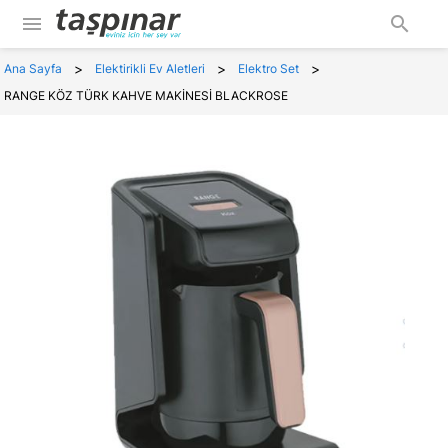
menu
search
>
>
>
Ana Sayfa
Elektirikli Ev Aletleri
Elektro Set
RANGE KÖZ TÜRK KAHVE MAKİNESİ BLACKROSE