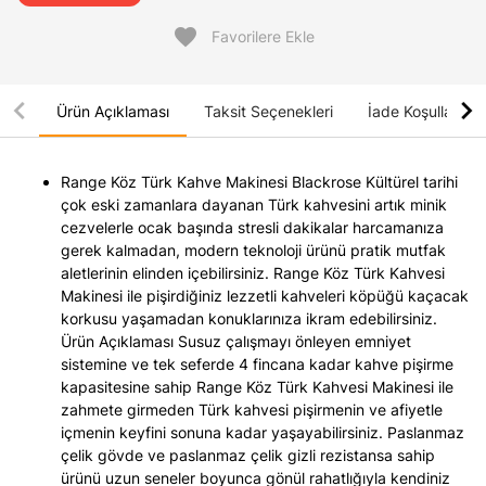
favorite
Favorilere Ekle
chevron_left
chevron_right
Ürün Açıklaması
Taksit Seçenekleri
İade Koşulları
Range Köz Türk Kahve Makinesi Blackrose Kültürel tarihi
çok eski zamanlara dayanan Türk kahvesini artık minik
cezvelerle ocak başında stresli dakikalar harcamanıza
gerek kalmadan, modern teknoloji ürünü pratik mutfak
aletlerinin elinden içebilirsiniz. Range Köz Türk Kahvesi
Makinesi ile pişirdiğiniz lezzetli kahveleri köpüğü kaçacak
korkusu yaşamadan konuklarınıza ikram edebilirsiniz.
Ürün Açıklaması Susuz çalışmayı önleyen emniyet
sistemine ve tek seferde 4 fincana kadar kahve pişirme
kapasitesine sahip Range Köz Türk Kahvesi Makinesi ile
zahmete girmeden Türk kahvesi pişirmenin ve afiyetle
içmenin keyfini sonuna kadar yaşayabilirsiniz. Paslanmaz
çelik gövde ve paslanmaz çelik gizli rezistansa sahip
ürünü uzun seneler boyunca gönül rahatlığıyla kendiniz