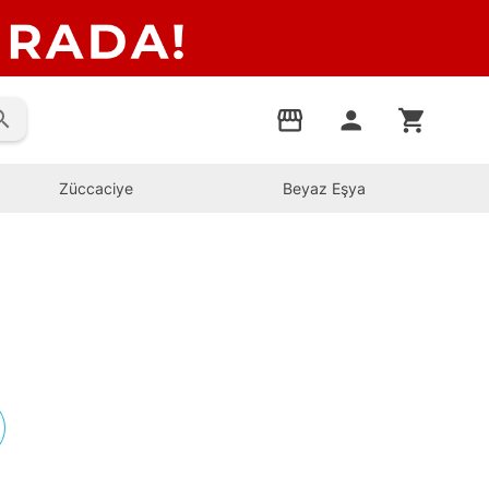
rch
storefront
person
shopping_cart
Züccaciye
Beyaz Eşya
s