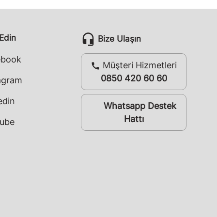
headset_mic
 Edin
Bize Ulaşın
ebook
Müşteri Hizmetleri
call
0850 420 60 60
agram
edin
Whatsapp Destek
whatsapp
Hattı
ube