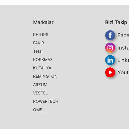
Markalar
Bizi Takip
PHILIPS
Fac
FAKIR
Inst
Tefal
KORKMAZ
Link
KÜTAHYA
Yout
REMİNGTON
ARZUM
VESTEL
POWERTECH
OMS