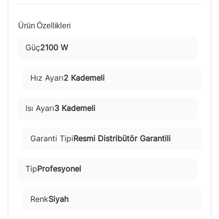
Ürün Özellikleri
Güç
2100 W
Hız Ayarı
2 Kademeli
Isı Ayarı
3 Kademeli
Garanti Tipi
Resmi Distribütör Garantili
Tip
Profesyonel
Renk
Siyah