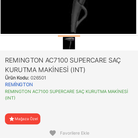
REMINGTON AC7100 SUPERCARE SAÇ
KURUTMA MAKİNESİ (INT)
Ürün Kodu:
026501
REMİNGTON
REMINGTON AC7100 SUPERCARE SAÇ KURUTMA MAKİNESİ
(INT)
star
Mağaza Özel
favorite
Favorilere Ekle