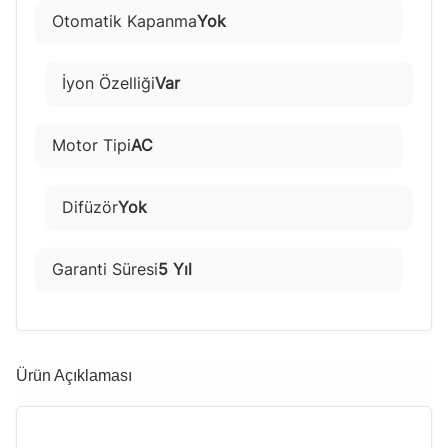
Otomatik Kapanma
Yok
İyon Özelliği
Var
Motor Tipi
AC
Difüzör
Yok
Garanti Süresi
5 Yıl
Ürün Açıklaması