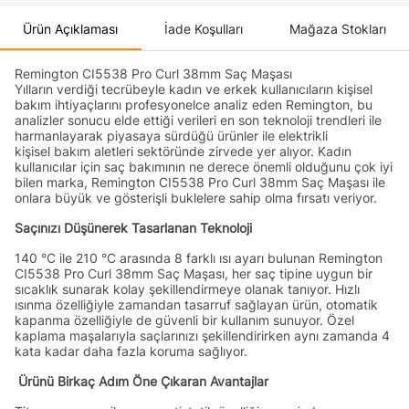
Ürün Açıklaması
İade Koşulları
Mağaza Stokları
Remington CI5538 Pro Curl 38mm Saç Maşası
Yılların verdiği tecrübeyle kadın ve erkek kullanıcıların kişisel
bakım ihtiyaçlarını profesyonelce analiz eden Remington, bu
analizler sonucu elde ettiği verileri en son teknoloji trendleri ile
harmanlayarak piyasaya sürdüğü ürünler ile elektrikli
kişisel bakım aletleri sektöründe zirvede yer alıyor. Kadın
kullanıcılar için saç bakımının ne derece önemli olduğunu çok iyi
bilen marka, Remington CI5538 Pro Curl 38mm Saç Maşası ile
onlara büyük ve gösterişli buklelere sahip olma fırsatı veriyor.
Saçınızı Düşünerek Tasarlanan Teknoloji
140 °C ile 210 °C arasında 8 farklı ısı ayarı bulunan Remington
CI5538 Pro Curl 38mm Saç Maşası, her saç tipine uygun bir
sıcaklık sunarak kolay şekillendirmeye olanak tanıyor. Hızlı
ısınma özelliğiyle zamandan tasarruf sağlayan ürün, otomatik
kapanma özelliğiyle de güvenli bir kullanım sunuyor. Özel
kaplama maşalarıyla saçlarınızı şekillendirirken aynı zamanda 4
kata kadar daha fazla koruma sağlıyor.
Ürünü Birkaç Adım Öne Çıkaran Avantajlar