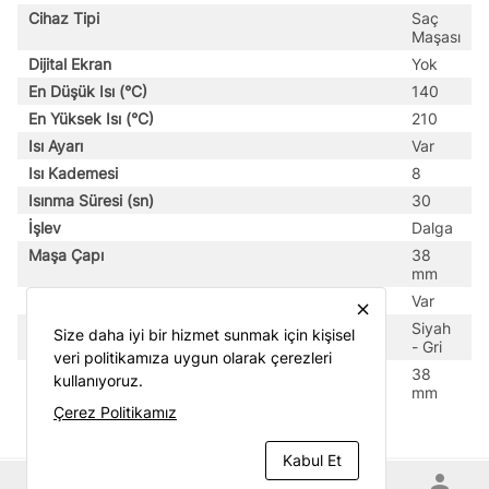
Cihaz Tipi
Saç
Maşası
Dijital Ekran
Yok
En Düşük Isı (°C)
140
En Yüksek Isı (°C)
210
Isı Ayarı
Var
Isı Kademesi
8
Isınma Süresi (sn)
30
İşlev
Dalga
Maşa Çapı
38
mm
Otomatik Kapanma
Var
close
Renk
Siyah
Size daha iyi bir hizmet sunmak için kişisel
- Gri
veri politikamıza uygun olarak çerezleri
Saç Maşası Boyutu
38
kullanıyoruz.
mm
Çerez Politikamız
Kabul Et
home
category
shopping_cart
favorite
person