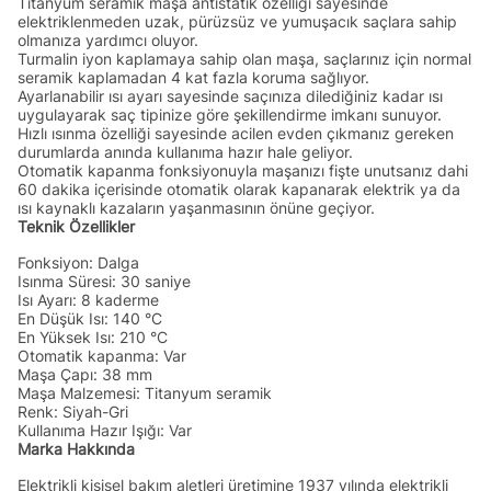
Titanyum seramik maşa antistatik özelliği sayesinde
elektriklenmeden uzak, pürüzsüz ve yumuşacık saçlara sahip
olmanıza yardımcı oluyor.
Turmalin iyon kaplamaya sahip olan maşa, saçlarınız için normal
seramik kaplamadan 4 kat fazla koruma sağlıyor.
Ayarlanabilir ısı ayarı sayesinde saçınıza dilediğiniz kadar ısı
uygulayarak saç tipinize göre şekillendirme imkanı sunuyor.
Hızlı ısınma özelliği sayesinde acilen evden çıkmanız gereken
durumlarda anında kullanıma hazır hale geliyor.
Otomatik kapanma fonksiyonuyla maşanızı fişte unutsanız dahi
60 dakika içerisinde otomatik olarak kapanarak elektrik ya da
ısı kaynaklı kazaların yaşanmasının önüne geçiyor.
Teknik Özellikler
Fonksiyon: Dalga
Isınma Süresi: 30 saniye
Isı Ayarı: 8 kaderme
En Düşük Isı: 140 °C
En Yüksek Isı: 210 °C
Otomatik kapanma: Var
Maşa Çapı: 38 mm
Maşa Malzemesi: Titanyum seramik
Renk: Siyah-Gri
Kullanıma Hazır Işığı: Var
Marka Hakkında
Elektrikli kişisel bakım aletleri üretimine 1937 yılında elektrikli