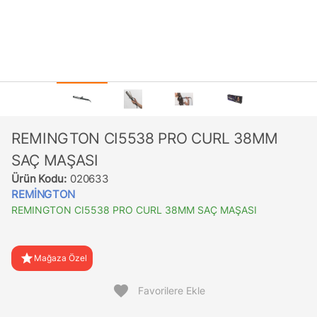
REMINGTON CI5538 PRO CURL 38MM
SAÇ MAŞASI
Ürün Kodu:
020633
REMİNGTON
REMINGTON CI5538 PRO CURL 38MM SAÇ MAŞASI
star
Mağaza Özel
favorite
Favorilere Ekle