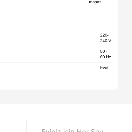
maşası
220-
240
V
50 -
60
Hz
Evet
Eviniz İçin Her Şey