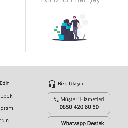
headset_mic
 Edin
Bize Ulaşın
ebook
Müşteri Hizmetleri
call
0850 420 60 60
agram
edin
Whatsapp Destek
whatsapp