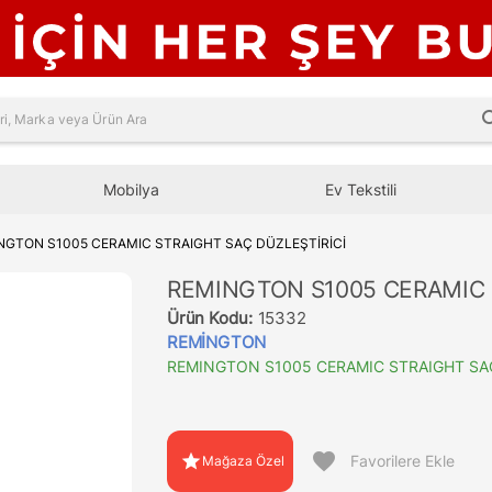
sea
Mobilya
Ev Tekstili
NGTON S1005 CERAMIC STRAIGHT SAÇ DÜZLEŞTİRİCİ
REMINGTON S1005 CERAMIC 
Ürün Kodu:
15332
REMİNGTON
REMINGTON S1005 CERAMIC STRAIGHT SAÇ
favorite
star
Favorilere Ekle
Mağaza Özel