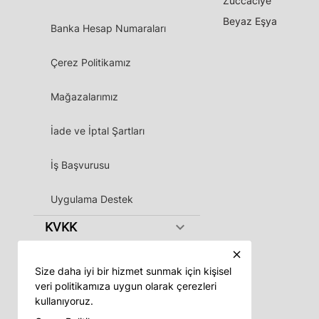
Züccaciye
Beyaz Eşya
Banka Hesap Numaraları
Çerez Politikamız
Mağazalarımız
İade ve İptal Şartları
İş Başvurusu
Uygulama Destek
keyboard_arrow_down
KVKK
close
Size daha iyi bir hizmet sunmak için kişisel
veri politikamıza uygun olarak çerezleri
kullanıyoruz.
Vadeli App