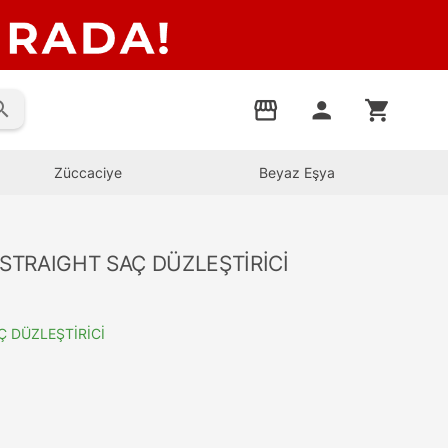
rch
storefront
person
shopping_cart
Züccaciye
Beyaz Eşya
STRAIGHT SAÇ DÜZLEŞTİRİCİ
 DÜZLEŞTİRİCİ