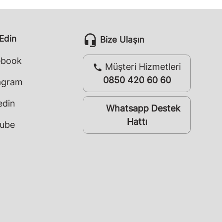
headset_mic
 Edin
Bize Ulaşın
ebook
Müşteri Hizmetleri
call
0850 420 60 60
agram
edin
Whatsapp Destek
whatsapp
Hattı
ube