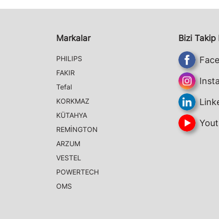
Markalar
Bizi Takip
PHILIPS
Fac
FAKIR
Inst
Tefal
KORKMAZ
Link
KÜTAHYA
Yout
REMİNGTON
ARZUM
VESTEL
POWERTECH
OMS