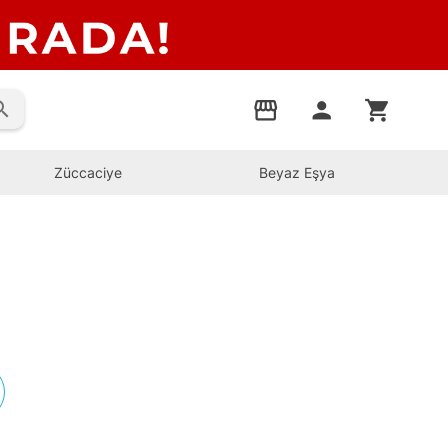
rch
storefront
person
shopping_cart
Züccaciye
Beyaz Eşya
s