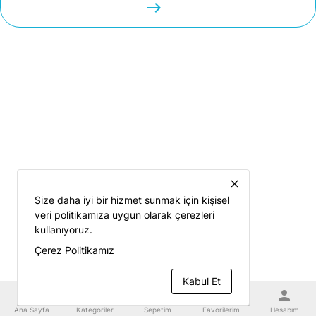
easts
close
Size daha iyi bir hizmet sunmak için kişisel
veri politikamıza uygun olarak çerezleri
kullanıyoruz.
Çerez Politikamız
Kabul Et
home
category
shopping_cart
favorite
person
Ana Sayfa
Kategoriler
Sepetim
Favorilerim
Hesabım