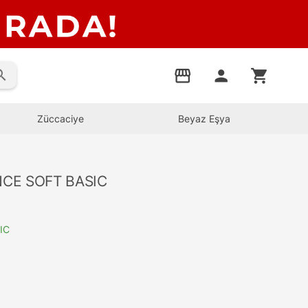
rch
storefront
person
shopping_cart
Züccaciye
Beyaz Eşya
CE SOFT BASIC
IC