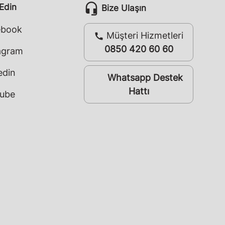
headset_mic
 Edin
Bize Ulaşın
ebook
Müşteri Hizmetleri
call
0850 420 60 60
agram
edin
Whatsapp Destek
whatsapp
Hattı
ube