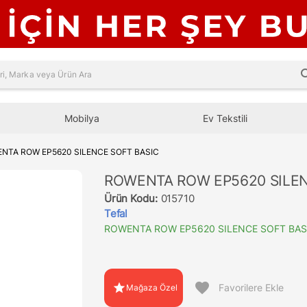
sea
Mobilya
Ev Tekstili
NTA ROW EP5620 SILENCE SOFT BASIC
ROWENTA ROW EP5620 SILEN
Ürün Kodu:
015710
Tefal
ROWENTA ROW EP5620 SILENCE SOFT BAS
favorite
star
Favorilere Ekle
Mağaza Özel