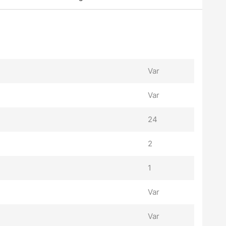
Var
Var
24
2
1
Var
Var