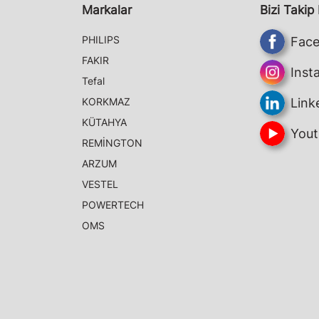
Markalar
Bizi Takip
PHILIPS
Fac
FAKIR
Inst
Tefal
KORKMAZ
Link
KÜTAHYA
Yout
REMİNGTON
ARZUM
VESTEL
POWERTECH
OMS