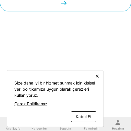
easts
close
Size daha iyi bir hizmet sunmak için kişisel
veri politikamıza uygun olarak çerezleri
kullanıyoruz.
Çerez Politikamız
Kabul Et
home
category
shopping_cart
favorite
person
Ana Sayfa
Kategoriler
Sepetim
Favorilerim
Hesabım